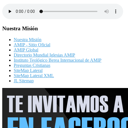
Nuestra Misión
Nuestra Misión
AMIP - Sitio Oficial
AMIP Global
Directorio Mundial Iglesias AMIP
Instituto Teológico Berea Internacional de AMIP
Preguntas Cristianas
SiteMap Lateral
SiteMap Lateral XML
JL Sitemap