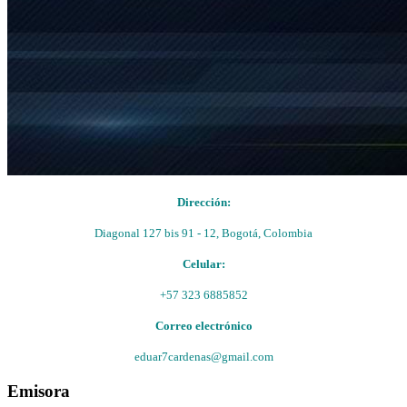
Dirección:
Diagonal 127 bis 91 - 12, Bogotá, Colombia
Celular:
+57 323 6885852
Correo electrónico
eduar7cardenas@gmail.com
Emisora