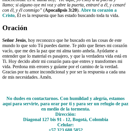
llamo; si alguno oye mi voz y abre la puerta, entraré a él, y cenaré
con él, y él conmigo”
(
Apocalipsis 3:20
).
Abre tu corazón a
Cristo
, Él es la respuesta que has estado buscando toda tu vida.
Oración
Señor Jesús
, hoy reconozco que he buscado en las cosas de este
mundo lo que solo Tú puedes darme. Te pido que llenes mi corazón
vacío, que me des la paz que mi alma tanto anhela. Ayúdame a
entender que lo material es pasajero, y que la verdadera vida está en
Ti. Hoy decido abrir mi corazón para que entres y transformes mi
vida. Perdona mis errores y guíame por el camino de la verdad.
Gracias por tu amor incondicional y por ser la respuesta a cada una
de mis necesidades. Amén.
No dudes en contactarnos. Con humildad y alegría, estamos
aquí para servirte, para orar por ti y para ser un refugio de paz
en medio de la tormenta.
Dirección:
Diagonal 127 bis 91 - 12, Bogotá, Colombia
Celular:
+57 323 688 5852