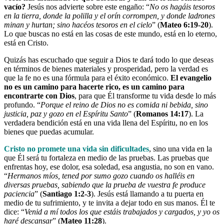
vacío?
Jesús nos advierte sobre este engaño: “
No os hagáis tesoros
en la tierra, donde la polilla y el orín corrompen, y donde ladrones
minan y hurtan; sino hacéos tesoros en el cielo
” (
Mateo 6:19-20
).
Lo que buscas no está en las cosas de este mundo, está en lo eterno,
está en Cristo.
Quizás has escuchado que seguir a Dios te dará todo lo que deseas
en términos de bienes materiales y prosperidad, pero la verdad es
que la fe no es una fórmula para el éxito económico.
El evangelio
no es un camino para hacerte rico, es un camino para
encontrarte con Dios
, para que Él transforme tu vida desde lo más
profundo. “
Porque el reino de Dios no es comida ni bebida, sino
justicia, paz y gozo en el Espíritu Santo
” (
Romanos 14:17
). La
verdadera bendición está en una vida llena del Espíritu, no en los
bienes que puedas acumular.
Cristo no promete una vida sin dificultades
, sino una vida en la
que Él será tu fortaleza en medio de las pruebas. Las pruebas que
enfrentas hoy, ese dolor, esa soledad, esa angustia, no son en vano.
“
Hermanos míos, tened por sumo gozo cuando os halléis en
diversas pruebas, sabiendo que la prueba de vuestra fe produce
paciencia
” (
Santiago 1:2-3
). Jesús está llamando a tu puerta en
medio de tu sufrimiento, y te invita a dejar todo en sus manos. Él te
dice: “
Venid a mí todos los que estáis trabajados y cargados, y yo os
haré descansar
” (
Mateo 11:28
).