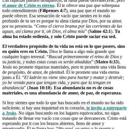
Las riquezas pueden desaparecer, la fama puede desvanecerse, pero
el amor de Cristo es eterno
. Él te ofrece una paz que sobrepasa
todo entendimiento (
Filipenses 4:7
), una paz que el mundo no
puede ofrecer. Esa sensación de vacío que sientes en lo más
profundo de tu ser es porque tu alma clama por Dios, por su amor,
por su presencia. “
Como el ciervo brama por las corrientes de las
aguas, así clama por ti, oh Dios, el alma mía
” (
Salmo 42:1
).
Tu
alma ha estado sedienta, y solo Cristo puede saciar esa sed.
El verdadero propósito de tu vida no está en lo que posees, sino
en quién eres en Cristo.
Dios te llama a algo más grande que
cualquier logro terrenal. “
Buscad primeramente el reino de Dios y
su justicia, y todas estas cosas os serán añadidas
” (
Mateo 6:33
).
Jesús no promete riquezas materiales, pero te promete una vida llena
de propósito, de amor, de plenitud. Él te promete una vida eterna
junto a Él. “
El ladrón no viene sino para hurtar y matar y destruir;
yo he venido para que tengan vida, y para que la tengan en
abundancia
” (
Juan 10:10
).
Esa abundancia no es de cosas
materiales, es una abundancia de amor, de paz, de esperanza.
Si hoy sientes que todo lo que has buscado en el mundo no ha sido
suficiente, si hay una inquietud en tu corazón,
te invito a entregarte
a Jesús
. No sigas buscando en los lugares equivocados, no sigas
tratando de llenar ese vacío con cosas que se desvanecen. Cristo está
esperando por ti con los brazos abiertos, lleno de amor y
misericordia. Él te llama hoy, “
He aquí, yo estoy a la puerta y